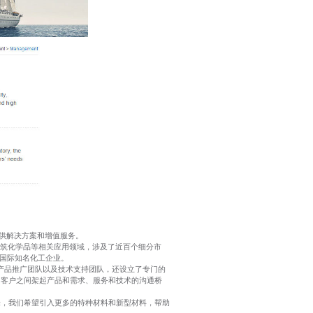
供解决方案和增值服务。
筑化学品等相关应用领域，涉及了近百个细分市
nt等国际知名化工企业。
产品推广团队以及技术支持团队，还设立了专门的
和客户之间架起产品和需求、服务和技术的沟通桥
伴。未来，我们希望引入更多的特种材料和新型材料，帮助