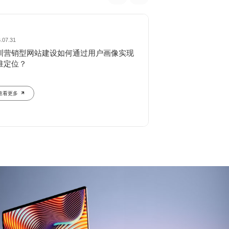
.07.31
2026.07.28
圳营销型网站建设如何通过用户画像实现
深圳营销型网站建
准定位？
响转化率？关键优
查看更多
查看更多