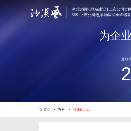
深圳定制化网站建设 | 上市公司官
368+上市公司选择·响应式全终端
为企
半导体与电子解决方
定制化网站建设
汇顶科技、芯海科技
深圳企业官网改版
互联
互联网/科技解决方案
营销转化型网站
腾讯、奥哲网络、特
品牌官网定制
制造业解决方案
集团官网建设
好博窗控、凯中精密
响应式官网建设
上市公司官网定制
品牌营销解决方案
芬腾、斯丽比迪、喜
>
案例
>
佳迪达化工
首页
集团国企解决方案
深国际集团、特力集