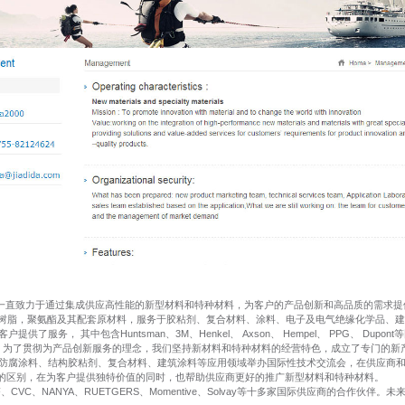
直致力于通过集成供应高性能的新型材料和特种材料，为客户的产品创新和高品质的需求提
树脂，聚氨酯及其配套原材料，服务于胶粘剂、复合材料、涂料、电子及电气绝缘化学品、建
了服务， 其中包含Huntsman、3M、Henkel、 Axson、 Hempel、 PPG、 Dupo
为了贯彻为产品创新服务的理念，我们坚持新材料和特种材料的经营特色，成立了专门的新
在重防腐涂料、结构胶粘剂、复合材料、建筑涂料等应用领域举办国际性技术交流会，在供应商
的区别，在为客户提供独特价值的同时，也帮助供应商更好的推广新型材料和特种材料。
C、NANYA、RUETGERS、Momentive、Solvay等十多家国际供应商的合作伙