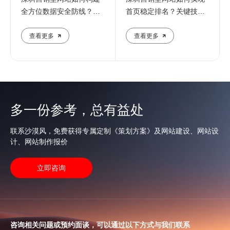
全方位数据安全防线？专
首页稳定排名？关键技巧
业团队解析核心防护策略
全解析
查看更多
查看更多
多一份参考，总有益处
联系沙漠风，免费获得专属定制《策划方案》及网站建设、网站设
计、网站制作报价
立即咨询
咨询相关问题或预约面谈，可以通过以下方式与我们联系