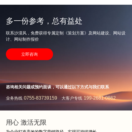
多一份参考，总有益处
联系沙漠风，免费获得专属定制《策划方案》及网站建设、网站设
计、网站制作报价
立即咨询
咨询相关问题或预约面谈，可以通过以下方式与我们联系
0755-83739159
199-2681-0862
业务热线
大客户专线
用心 激活无限
为企业打造高效的数字营销路径，实现可持续增长