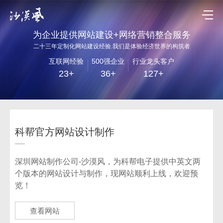
为企业提供网站建设+网络营销整合服务
二十三年定制化网站建设经验.我们是体验经济世界的构筑者
互联网经验
500强企业
行业龙头客户
23+
36+
127+
科帮官方网站设计制作
深圳网站制作公司-沙漠风，为科帮电子提供中英文两
个版本的网站设计与制作，现网站顺利上线，欢迎预
览！
查看网站