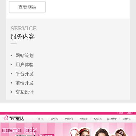
查看网站
SERVICE
服务内容
网站策划
用户体验
平台开发
前端开发
交互设计