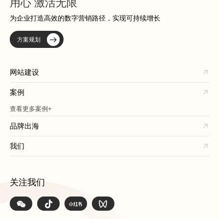
用心 激活无限
为企业打造高效的数字营销路径，实现可持续增长
方案规划
网站建设
案例
查看更多案例+
品牌出海
我们
关注我们