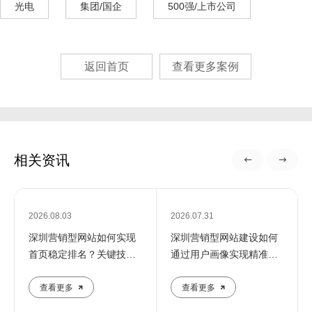
光电
集团/国企
500强/上市公司
返回首页
查看更多案例
相关资讯
2026.08.03
2026.07.31
深圳营销型网站如何实现
深圳营销型网站建设如何
首页稳定排名？关键技巧
通过用户画像实现精准定
全解析
位？
查看更多
查看更多