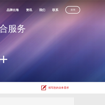
品牌出海
资讯
我们
联系
咨询
合服务
优化服务
维光伏、理士国际
定制建站方案，
沙漠风助力
定制建站方案，
解锁客户导向增长
化服务
中国品牌叩响全球市场
解锁客户导向增长
获取方案
务
获取方案
获取方案
人、全棉时代
+
广
放
电器
、利亚德
填写您的业务需求