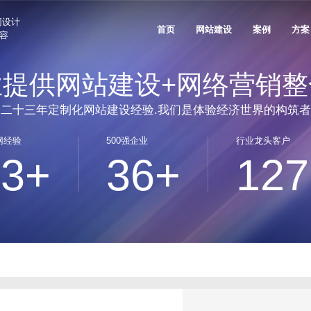
网设计
首页
网站建设
案例
方案
兼容
业提供网站建设+网络营销整
案
生物医疗解决方案
新能源解决方案
关于沙漠风
联系我们
公司资讯
品牌出海网站建设
售后支持
垂直领域网站建设
技术安全与运维服务
网站推广与
二十三年定制化网站建设经验.我们是体验经济世界的构筑者
、国民技术
奥美医疗、理邦精密、新产业生物
艾比森新能源、创
外贸出海网站建设
信创网站改造
网站SEO优
实力认可
人才招聘
网站建设知识
定制化电子商务系统
客户列表
网经验
500强企业
行业龙头客户
人工智能AI+解决方案
家居家具解决方案
电商平台网站建设
网站技术规范
GEO优化服
发信息
天阳科技、帷享科技、维视智造
雅兰集团、都市丽
23+
36+
127
沙漠风与众不同
网站设计观点
产品商城网站建设方案
客户评价
行业门户网站建设
网站运维托管
品牌全案推
珠宝穿戴解决方案
3C/家电解决方案
活动专题网站建设
品牌广告投
愿景价值
出海建站信息
移动手机电商网站解决方案
FAQ
、五洋自控
周大福、周大生、飞亚达
创维、美的、小熊
微信会员电商解决方案
学校教育解决方案
光电解决方案
德盛
深圳中学、深圳实验学校、南方科技
洲明照明、艾比森
系统开发
大学
500强上市公司解决方案
团、创世纪集团
招商局集团、中广核、中兴通讯