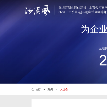
深圳定制化网站建设 | 上市公司官
368+上市公司选择·响应式全终端
为企
半导体与电子解决方
定制化网站建设
汇顶科技、芯海科技
深圳企业官网改版
互联
互联网/科技解决方案
营销转化型网站
腾讯、奥哲网络、特
品牌官网定制
制造业解决方案
集团官网建设
好博窗控、凯中精密
响应式官网建设
上市公司官网定制
品牌营销解决方案
芬腾、斯丽比迪、喜
>
案例
>
大运会
首页
集团国企解决方案
深国际集团、特力集