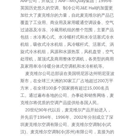
AAF公司，并成立了AAF--McQuay集团；1995年
英国历史悠久的空调、制冷公司J&E Hall的加盟更
加壮大了麦克维尔的力量，自此麦克维尔的产品已
覆盖了工业用、商业用及家用暖通空调设备、空气
过滤器及冷冻、冷藏用机组的整个范围，主要产品
包括：水冷离心式、水冷螺杆式和水冷活塞式冷水
机组，吸收式冷水机组，风冷螺杆式、活塞式、涡
旋式冷水机组，风源和水源热泵，风机盘管，空气
处理机，屋顶式及商用整体空调机，各类型的商用
及家用单冷/冷暖分体式空调机和水冷柜机等。
麦克维尔公司总部设在美国明尼苏达州明尼亚波
斯市，在全球三大洲的30家工厂占地超过200万平
方米，在全球100多个国家拥有超过15,000名员
工。通过遍布各地的公司、办事处和销售网络，麦
克维尔将优质的空调产品提供给各国人民。
20世纪90年代以后，麦克维尔产品开始进入，
并先后于1994年、1996年、2002年分别成立了深
圳麦克维尔空调有限公司、麦克维尔空调制冷(武
汉)、麦克维尔空调制冷(苏州)有限公司，直接为的