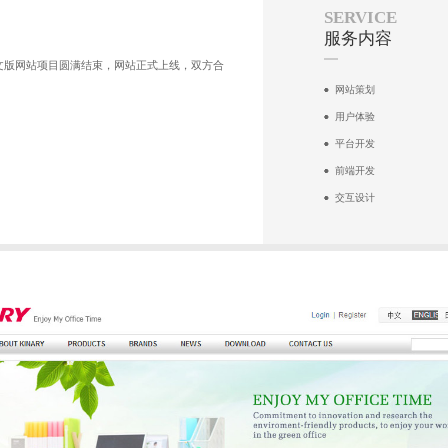
SERVICE
服务内容
文版网站项目圆满结束，网站正式上线，双方合
网站策划
用户体验
平台开发
前端开发
交互设计