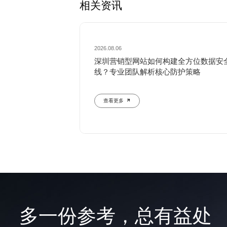
相关资讯
2026.08.06
深圳营销型网站如何构建全方位数据安
线？专业团队解析核心防护策略
查看更多
多一份参考，总有益处