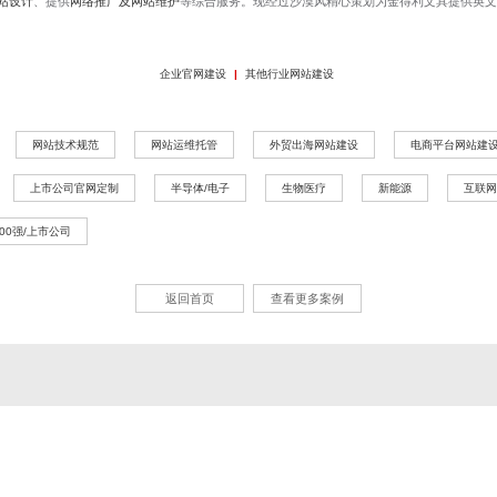
站设计
、提供
网络推广及网站维护
等综合服务。现经过沙漠风精心策划为金得利文具提供英文
企业官网建设
其他行业网站建设
网站技术规范
网站运维托管
外贸出海网站建设
电商平台网站建
上市公司官网定制
半导体/电子
生物医疗
新能源
互联网
500强/上市公司
返回首页
查看更多案例