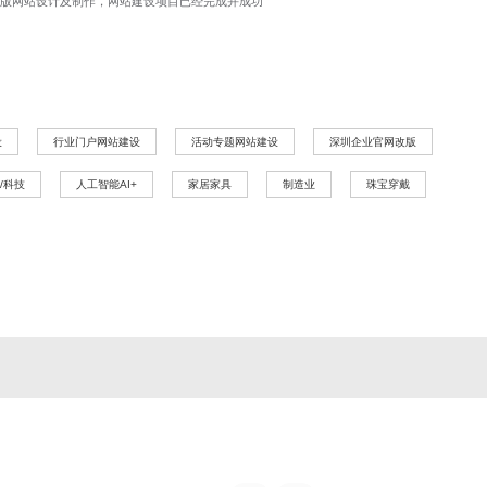
版网站设计及制作，网站建
设项目已经完成并成功
设
行业门户网站建设
活动专题网站建设
深圳企业官网改版
/科技
人工智能AI+
家居家具
制造业
珠宝穿戴