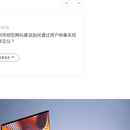
.07.31
2026.07.28
圳营销型网站建设如何通过用户画像实现
深圳营销型网站建
准定位？
响转化率？关键优
查看更多
查看更多