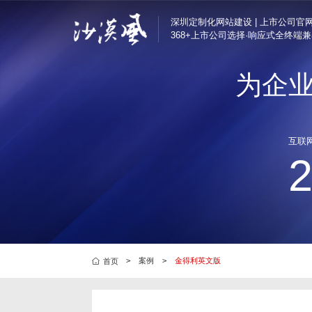
深圳定制化网站建设 | 上市公司官
368+上市公司选择·响应式全终端
为企
半导体与电子解决方
定制化网站建设
汇顶科技、芯海科技
深圳企业官网改版
互联
互联网/科技解决方案
营销转化型网站
腾讯、奥哲网络、特
品牌官网定制
制造业解决方案
集团官网建设
好博窗控、凯中精密
响应式官网建设
上市公司官网定制
品牌营销解决方案
芬腾、斯丽比迪、喜
>
案例
>
金得利英文版
首页
集团国企解决方案
深国际集团、特力集