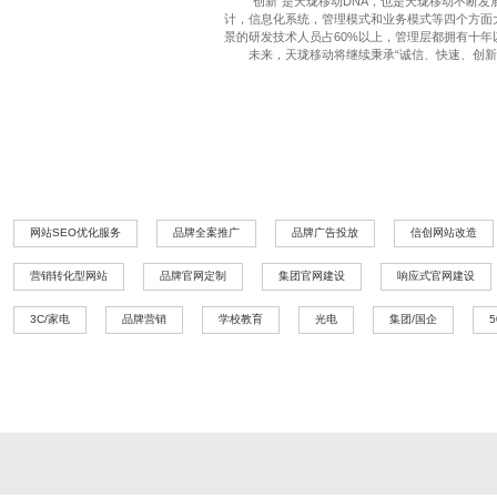
“创新”是天珑移动DNA，也是天珑移动不断发展
计，信息化系统，管理模式和业务模式等四个方面
景的研发技术人员占60%以上，管理层都拥有十
未来，天珑移动将继续秉承“诚信、快速、创新、
网站SEO优化服务
品牌全案推广
品牌广告投放
信创网站改造
营销转化型网站
品牌官网定制
集团官网建设
响应式官网建设
3C/家电
品牌营销
学校教育
光电
集团/国企