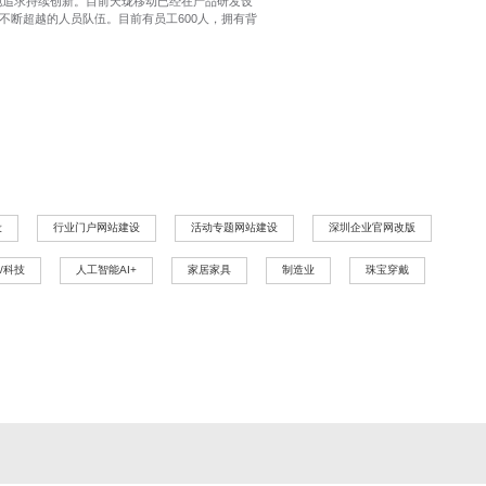
地追求持续创新。目前天珑移动已经在产品研发设
断超越的人员队伍。目前有员工600人，拥有背
设
行业门户网站建设
活动专题网站建设
深圳企业官网改版
/科技
人工智能AI+
家居家具
制造业
珠宝穿戴