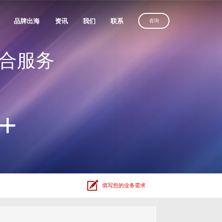
品牌出海
资讯
我们
联系
咨询
合服务
优化服务
维光伏、理士国际
定制建站方案，
沙漠风助力
定制建站方案，
解锁客户导向增长
化服务
中国品牌叩响全球市场
解锁客户导向增长
获取方案
务
获取方案
获取方案
人、全棉时代
+
广
放
电器
、利亚德
填写您的业务需求